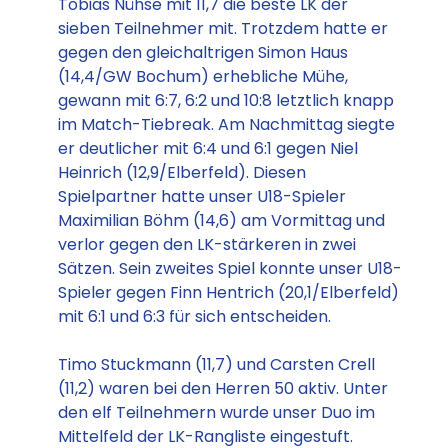
Tobias Nühse mit 11,7 die beste LK der
sieben Teilnehmer mit. Trotzdem hatte er
gegen den gleichaltrigen Simon Haus
(14,4/GW Bochum) erhebliche Mühe,
gewann mit 6:7, 6:2 und 10:8 letztlich knapp
im Match-Tiebreak. Am Nachmittag siegte
er deutlicher mit 6:4 und 6:1 gegen Niel
Heinrich (12,9/Elberfeld). Diesen
Spielpartner hatte unser U18-Spieler
Maximilian Böhm (14,6) am Vormittag und
verlor gegen den LK-stärkeren in zwei
Sätzen. Sein zweites Spiel konnte unser U18-
Spieler gegen Finn Hentrich (20,1/Elberfeld)
mit 6:1 und 6:3 für sich entscheiden.
Timo Stuckmann (11,7) und Carsten Crell
(11,2) waren bei den Herren 50 aktiv. Unter
den elf Teilnehmern wurde unser Duo im
Mittelfeld der LK-Rangliste eingestuft.